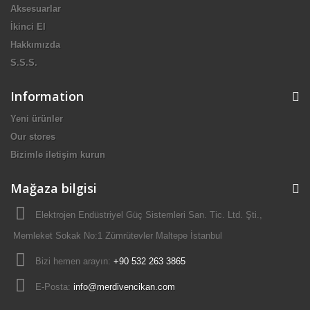
Aksesuarlar
İkinci El
Hakkımızda
S.S.S.
Information
Yeni ürünler
Our stores
Bizimle iletişim kurun
Mağaza bilgisi
Elektrojen Endüstriyel Güç Sistemleri San. Tic. Ltd. Şti.,
Memleket Sokak No:1 Zümrütevler Maltepe İstanbul
Bizi hemen arayın:
+90 532 263 3865
E-Posta:
info@merdivencikan.com