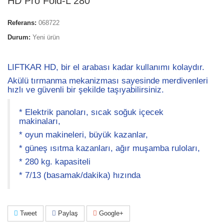
HD Pro Fold-L 280
Referans:
068722
Durum:
Yeni ürün
LIFTKAR HD, bir el arabası kadar kullanımı kolaydır.
Akülü tırmanma mekanizması sayesinde merdivenleri
hızlı ve güvenli bir şekilde taşıyabilirsiniz.
* Elektrik panoları, sıcak soğuk içecek
makinaları,
* oyun makineleri, büyük kazanlar,
* güneş ısıtma kazanları, ağır muşamba ruloları,
* 280 kg. kapasiteli
* 7/13 (basamak/dakika) hızında
Tweet
Paylaş
Google+