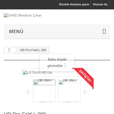
Bizimle iletişime geçin
Oturum Aç
MENÜ
HD Pro Fold-L 280
Daha büyük
görüntüle
SATIŞTA!